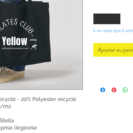
Quantité
*
Il ne reste que 6 arti
Ajouter au pani
ecyclé - 20% Polyester recyclé
0g/m2
Stella
prise liègeoise