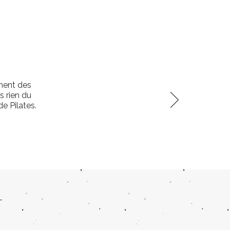
ement des
 rien du
e Pilates.