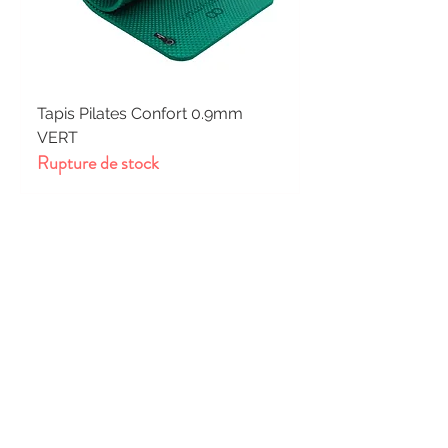
Tapis Pilates Confort 0.9mm
VERT
Rupture de stock
Camille B.
Laetitia est une super prof! Après 2
accouchements, j'avais régulièrement des
douleurs au niveau du bassin. Après
seulement quelques séances plus rien du
tout! Plus aucun rendez-vous osthéo